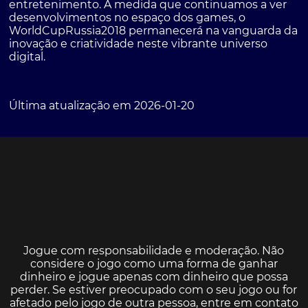
entretenimento. À medida que continuamos a ver
desenvolvimentos no espaço dos games, o
WorldCupRussia2018 permanecerá na vanguarda da
inovação e criatividade neste vibrante universo
digital.
Última atualização em 2026-01-20
Jogue com responsabilidade e moderação. Não
considere o jogo como uma forma de ganhar
dinheiro e jogue apenas com dinheiro que possa
perder. Se estiver preocupado com o seu jogo ou for
afetado pelo jogo de outra pessoa, entre em contato