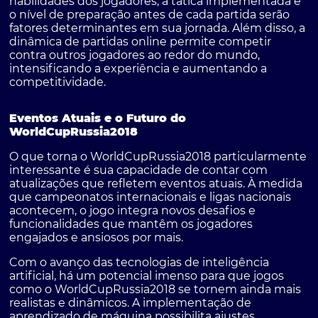
habilidades dos jogadores, a tática implementada e
o nível de preparação antes de cada partida serão
fatores determinantes em sua jornada. Além disso, a
dinâmica de partidas online permite competir
contra outros jogadores ao redor do mundo,
intensificando a experiência e aumentando a
competitividade.
Eventos Atuais e o Futuro do
WorldCupRussia2018
O que torna o WorldCupRussia2018 particularmente
interessante é sua capacidade de contar com
atualizações que refletem eventos atuais. À medida
que campeonatos internacionais e ligas nacionais
acontecem, o jogo integra novos desafios e
funcionalidades que mantêm os jogadores
engajados e ansiosos por mais.
Com o avanço das tecnologias de inteligência
artificial, há um potencial imenso para que jogos
como o WorldCupRussia2018 se tornem ainda mais
realistas e dinâmicos. A implementação de
aprendizado de máquina possibilita ajustes