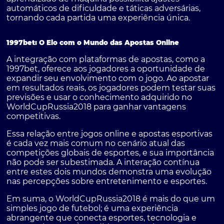
automáticos de dificuldade e táticas adversárias,
tornando cada partida uma experiência única.
1997bet: O Elo com o Mundo das Apostas Online
A integração com plataformas de apostas, como a
1997bet, oferece aos jogadores a oportunidade de
expandir seu envolvimento com o jogo. Ao apostar
em resultados reais, os jogadores podem testar suas
previsões e usar o conhecimento adquirido no
WorldCupRussia2018 para ganhar vantagens
competitivas.
Essa relação entre jogos online e apostas esportivas
é cada vez mais comum no cenário atual das
competições globais de esportes, e sua importância
não pode ser subestimada. A interação contínua
entre estes dois mundos demonstra uma evolução
nas percepções sobre entretenimento e esportes.
Em suma, o WorldCupRussia2018 é mais do que um
simples jogo de futebol; é uma experiência
abrangente que conecta esportes, tecnologia e