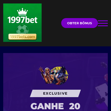
OBTER BÔNUS
EXCLUSIVE
GANHE
20