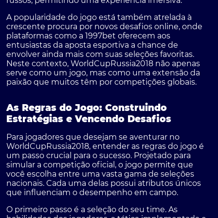
russos, permitindo uma experiência imersiva.
A popularidade do jogo está também atrelada à
crescente procura por novos desafios online, onde
plataformas como a
1997bet
oferecem aos
entusiastas da aposta esportiva a chance de
envolver ainda mais com suas seleções favoritas.
Neste contexto, WorldCupRussia2018 não apenas
serve como um jogo, mas como uma extensão da
paixão que muitos têm por competições globais.
As Regras do Jogo: Construindo
Estratégias e Vencendo Desafios
Para jogadores que desejam se aventurar no
WorldCupRussia2018, entender as regras do jogo é
um passo crucial para o sucesso. Projetado para
simular a competição oficial, o jogo permite que
você escolha entre uma vasta gama de seleções
nacionais. Cada uma delas possui atributos únicos
que influenciam o desempenho em campo.
O primeiro passo é a seleção do seu time. As