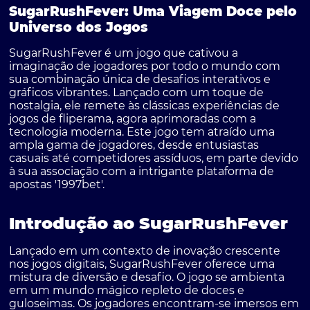
SugarRushFever: Uma Viagem Doce pelo
Universo dos Jogos
SugarRushFever é um jogo que cativou a
imaginação de jogadores por todo o mundo com
sua combinação única de desafios interativos e
gráficos vibrantes. Lançado com um toque de
nostalgia, ele remete às clássicas experiências de
jogos de fliperama, agora aprimoradas com a
tecnologia moderna. Este jogo tem atraído uma
ampla gama de jogadores, desde entusiastas
casuais até competidores assíduos, em parte devido
à sua associação com a intrigante plataforma de
apostas '1997bet'.
Introdução ao SugarRushFever
Lançado em um contexto de inovação crescente
nos jogos digitais, SugarRushFever oferece uma
mistura de diversão e desafio. O jogo se ambienta
em um mundo mágico repleto de doces e
guloseimas. Os jogadores encontram-se imersos em