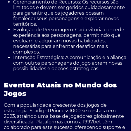
Gerenciamento de Recursos
: Os recursos são
limitados e devem ser geridos cuidadosamente
para garantir que os jogadores possam
fortalecer seus personagens e explorar novos
territórios.
Evolução de Personagem
: Cada vitória concede
experiência aos personagens, permitindo que
evoluam e adquiram novas habilidades,
necessárias para enfrentar desafios mais
complexos.
Interação Estratégica
: A comunicação e a aliança
com outros personagens do jogo abrem novas
possibilidades e opções estratégicas.
Eventos Atuais no Mundo dos
Jogos
Com a popularidade crescente dos jogos de
estratégia, StarlightPrincess1000 se destaca em
2023, atraindo uma base de jogadores globalmente
diversificada. Plataformas como a 1997bet têm
colaborado para este sucesso, oferecendo suporte e