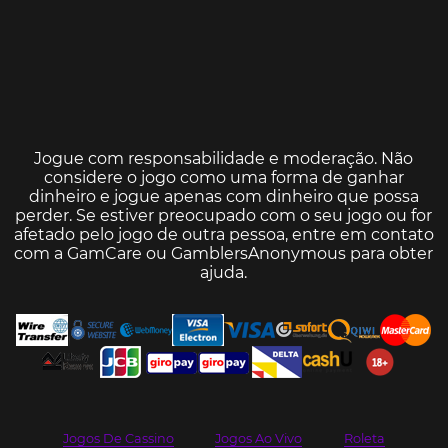
Jogue com responsabilidade e moderação. Não
considere o jogo como uma forma de ganhar
dinheiro e jogue apenas com dinheiro que possa
perder. Se estiver preocupado com o seu jogo ou for
afetado pelo jogo de outra pessoa, entre em contato
com a
GamCare
ou
GamblersAnonymous
para obter
ajuda.
Jogos De Cassino
Jogos Ao Vivo
Roleta