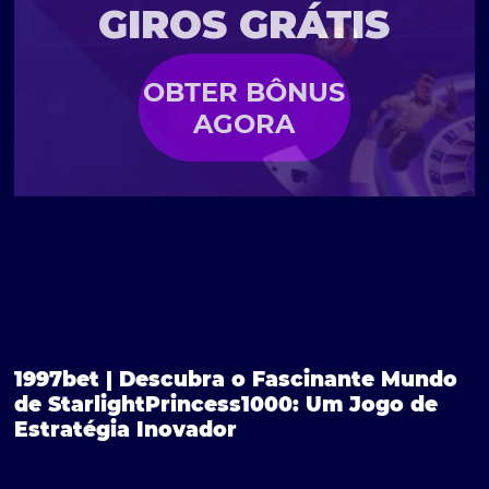
GIROS GRÁTIS
OBTER BÔNUS
AGORA
1997bet | Descubra o Fascinante Mundo
de StarlightPrincess1000: Um Jogo de
Estratégia Inovador