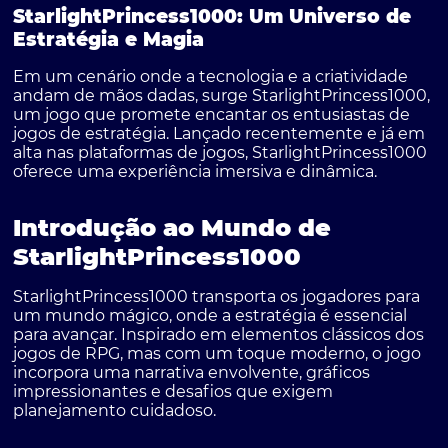
StarlightPrincess1000: Um Universo de
Estratégia e Magia
Em um cenário onde a tecnologia e a criatividade
andam de mãos dadas, surge
StarlightPrincess1000
,
um jogo que promete encantar os entusiastas de
jogos de estratégia. Lançado recentemente e já em
alta nas plataformas de jogos, StarlightPrincess1000
oferece uma experiência imersiva e dinâmica.
Introdução ao Mundo de
StarlightPrincess1000
StarlightPrincess1000 transporta os jogadores para
um mundo mágico, onde a estratégia é essencial
para avançar. Inspirado em elementos clássicos dos
jogos de RPG, mas com um toque moderno, o jogo
incorpora uma narrativa envolvente, gráficos
impressionantes e desafios que exigem
planejamento cuidadoso.