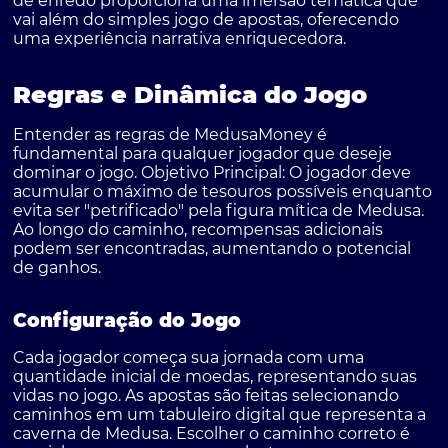
de enredo proporciona uma imersão temática que
vai além do simples jogo de apostas, oferecendo
uma experiência narrativa enriquecedora.
Regras e Dinâmica do Jogo
Entender as regras de MedusaMoney é
fundamental para qualquer jogador que deseje
dominar o jogo.
Objetivo Principal
: O jogador deve
acumular o máximo de tesouros possíveis enquanto
evita ser "petrificado" pela figura mítica de Medusa.
Ao longo do caminho, recompensas adicionais
podem ser encontradas, aumentando o potencial
de ganhos.
Configuração do Jogo
Cada jogador começa sua jornada com uma
quantidade inicial de moedas, representando suas
vidas no jogo. As apostas são feitas selecionando
caminhos em um tabuleiro digital que representa a
caverna de Medusa. Escolher o caminho correto é