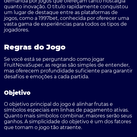
demanda por jogos que ofereçam tanto nostalgia
quanto inovação. O título rapidamente conquistou
um lugar de destaque entre as plataformas de
jogos, como a 1997bet, conhecida por oferecer uma
vasta gama de experiências para todos os tipos de
jogadores.
Regras do Jogo
Se você está se perguntando como jogar
FruitNovaSuper
, as regras são simples de entender,
mas oferecem profundidade suficiente para garantir
desafios e emoções a cada partida.
Objetivo
O objetivo principal do jogo é alinhar frutas e
símbolos especiais em linhas de pagamento ativas.
Quanto mais símbolos combinar, maiores serão seus
ganhos. A simplicidade do objetivo é um dos fatores
que tornam o jogo tão atraente.