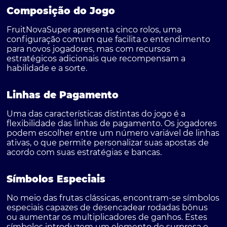
Composição do Jogo
FruitNovaSuper apresenta cinco rolos, uma
configuração comum que facilita o entendimento
para novos jogadores, mas com recursos
estratégicos adicionais que recompensam a
habilidade e a sorte.
Linhas de Pagamento
Uma das características distintas do jogo é a
flexibilidade das linhas de pagamento. Os jogadores
podem escolher entre um número variável de linhas
ativas, o que permite personalizar suas apostas de
acordo com suas estratégias e bancas.
Símbolos Especiais
No meio das frutas clássicas, encontram-se símbolos
especiais capazes de desencadear rodadas bônus
ou aumentar os multiplicadores de ganhos. Estes
símbolos introduzem um elemento de surpresa e