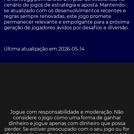
cenário de jogos de estratégia e aposta. Mantendo-
se atualizado com os desenvolvimentos recentes e
regras sempre renovadas, este jogo promete
permanecer relevante e empolgante para a próxima
geração de jogadores ávidos por desafios e diversão.
Última atualização em 2026-05-14
Jogue com responsabilidade e moderação. Não
considere o jogo como uma forma de ganhar
dinheiro e jogue apenas com dinheiro que possa
perder. Se estiver preocupado com o seu jogo ou for