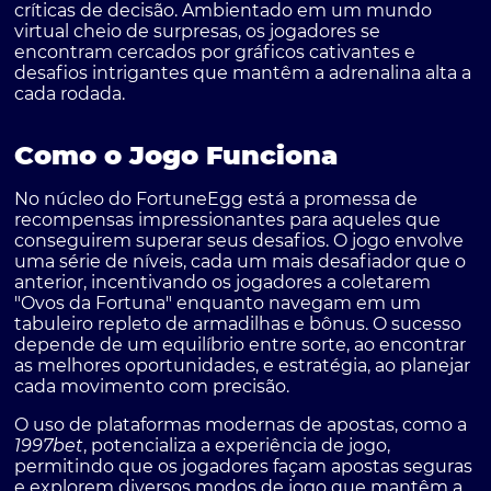
críticas de decisão. Ambientado em um mundo
virtual cheio de surpresas, os jogadores se
encontram cercados por gráficos cativantes e
desafios intrigantes que mantêm a adrenalina alta a
cada rodada.
Como o Jogo Funciona
No núcleo do FortuneEgg está a promessa de
recompensas impressionantes para aqueles que
conseguirem superar seus desafios. O jogo envolve
uma série de níveis, cada um mais desafiador que o
anterior, incentivando os jogadores a coletarem
"Ovos da Fortuna" enquanto navegam em um
tabuleiro repleto de armadilhas e bônus. O sucesso
depende de um equilíbrio entre sorte, ao encontrar
as melhores oportunidades, e estratégia, ao planejar
cada movimento com precisão.
O uso de plataformas modernas de apostas, como a
1997bet
, potencializa a experiência de jogo,
permitindo que os jogadores façam apostas seguras
e explorem diversos modos de jogo que mantêm a