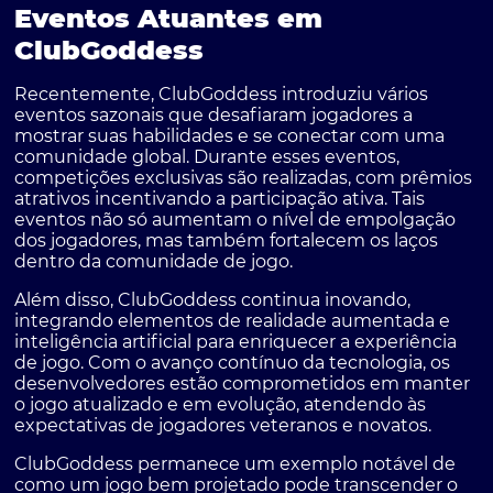
Eventos Atuantes em
ClubGoddess
Recentemente, ClubGoddess introduziu vários
eventos sazonais que desafiaram jogadores a
mostrar suas habilidades e se conectar com uma
comunidade global. Durante esses eventos,
competições exclusivas são realizadas, com prêmios
atrativos incentivando a participação ativa. Tais
eventos não só aumentam o nível de empolgação
dos jogadores, mas também fortalecem os laços
dentro da comunidade de jogo.
Além disso, ClubGoddess continua inovando,
integrando elementos de realidade aumentada e
inteligência artificial para enriquecer a experiência
de jogo. Com o avanço contínuo da tecnologia, os
desenvolvedores estão comprometidos em manter
o jogo atualizado e em evolução, atendendo às
expectativas de jogadores veteranos e novatos.
ClubGoddess permanece um exemplo notável de
como um jogo bem projetado pode transcender o