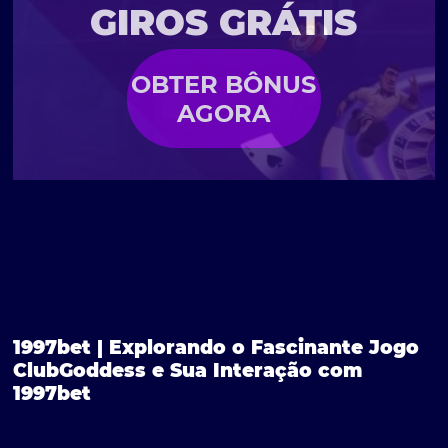
GIROS GRÁTIS
OBTER BÔNUS
AGORA
1997bet | Explorando o Fascinante Jogo
ClubGoddess e Sua Interação com
1997bet