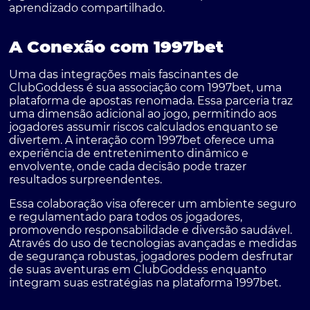
aprendizado compartilhado.
A Conexão com 1997bet
Uma das integrações mais fascinantes de
ClubGoddess é sua associação com 1997bet, uma
plataforma de apostas renomada. Essa parceria traz
uma dimensão adicional ao jogo, permitindo aos
jogadores assumir riscos calculados enquanto se
divertem. A interação com 1997bet oferece uma
experiência de entretenimento dinâmico e
envolvente, onde cada decisão pode trazer
resultados surpreendentes.
Essa colaboração visa oferecer um ambiente seguro
e regulamentado para todos os jogadores,
promovendo responsabilidade e diversão saudável.
Através do uso de tecnologias avançadas e medidas
de segurança robustas, jogadores podem desfrutar
de suas aventuras em ClubGoddess enquanto
integram suas estratégias na plataforma 1997bet.