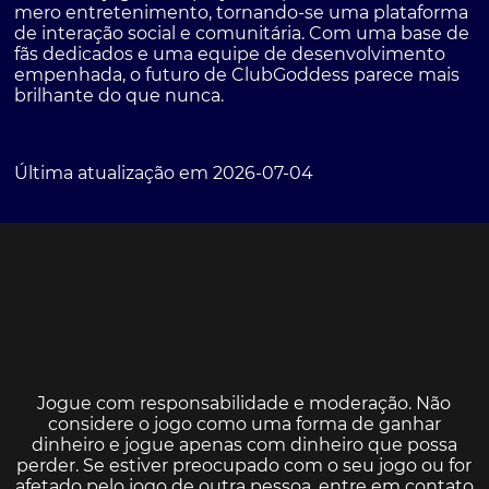
mero entretenimento, tornando-se uma plataforma
de interação social e comunitária. Com uma base de
fãs dedicados e uma equipe de desenvolvimento
empenhada, o futuro de ClubGoddess parece mais
brilhante do que nunca.
Última atualização em 2026-07-04
Jogue com responsabilidade e moderação. Não
considere o jogo como uma forma de ganhar
dinheiro e jogue apenas com dinheiro que possa
perder. Se estiver preocupado com o seu jogo ou for
afetado pelo jogo de outra pessoa, entre em contato