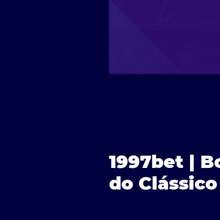
1997bet | 
do Clássico