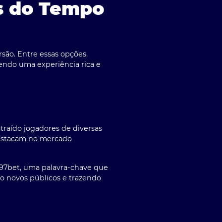
s do Tempo
são. Entre essas opções,
ndo uma experiência rica e
raído jogadores de diversas
destacam no mercado
997bet, uma palavra-chave que
o novos públicos e trazendo