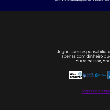
Jogue com responsabilida
apenas com dinheiro que
outra pessoa, en
Jogos De Cassi