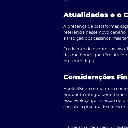
Atualidades e o 
A presença de plataformas dig
referência nesse novo cenário
a tradição dos cassinos, mas 
O advento de eventos ao vivo, 
das melhorias que têm atraído
presente digital.
Considerações Fin
BookOfKeno se mantém como um
enquanto integra perfeitamen
essa evolução, a inserção de 
sempre à procura de oferecer o
Última atualização em 2026-05