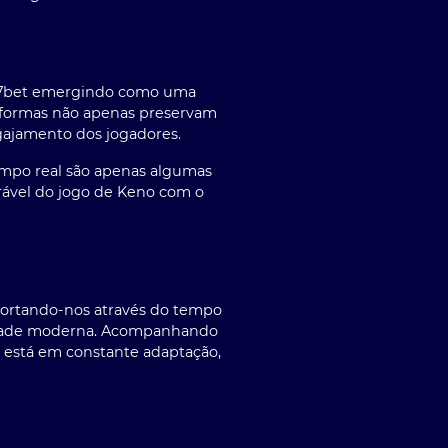
1997bet emergindo como uma
taformas não apenas preservam
gajamento dos jogadores.
tempo real são apenas algumas
rável do jogo de Keno com o
ortando-nos através do tempo
vidade moderna. Acompanhando
s está em constante adaptação,