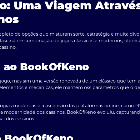
o: Uma Viagem Atravé
nos
pleto de opções que misturam sorte, estratégia e muita diver
scinante combinação de jogos clássicos e modernos, oferece
cassino.
o ao BookOfKeno
go, mas sim uma versão renovada de um clássico que tem at
 elementos e mecânicas, ele mantém oss parâmetros que o 
ogias modernas e a ascensão das plataformas online, como 1
to a modernidade dos cassinos, BookOfKeno evoluiu, capturand
al dos cassinos.
o BookOfKeno